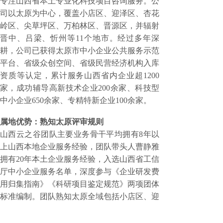
专注山西省本土专业化科技项目咨询服务。公
司以太原为中心，覆盖小店区、迎泽区、杏花
岭区、尖草坪区、万柏林区、晋源区，并辐射
晋中、吕梁、忻州等11个地市。经过多年深
耕，公司已获得太原市中小企业公共服务示范
平台、省级众创空间、省级民营经济机构入库
资质等认定，累计服务山西省内企业超1200
家，成功辅导高新技术企业200余家、科技型
中小企业650余家、专精特新企业100余家。
属地优势：熟知太原评审规则
山西云之谷团队主要业务骨干平均拥有
8年以
上山西本地企业服务经验，团队带头人曹静雅
拥有20年本土企业服务经验，入选山西省工信
厅中小企业服务名单，深度参与《企业研发费
用归集指南》《科研项目鉴定规范》两项团体
标准编制。团队熟知太原全域包括小店区、迎
泽区、杏花岭区、万柏林区、晋源区、尖草坪
区及各县市区差异化评审尺度、补贴细则、核